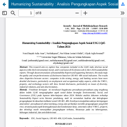
Humanizing Sustainability : Analisis Pengungkapan Aspek Sosial ESG LQ45 Tahun 2024