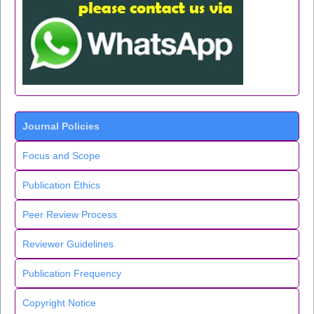
Journal Policies
Focus and Scope
Publication Ethics
Peer Review Process
Reviewer Guidelines
Publication Frequency
Copyright Notice