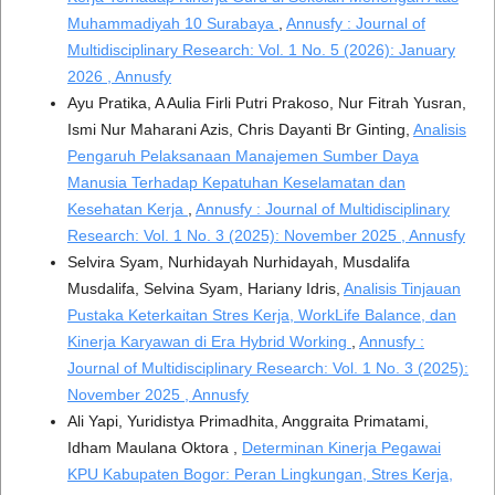
Muhammadiyah 10 Surabaya
,
Annusfy : Journal of
Multidisciplinary Research: Vol. 1 No. 5 (2026): January
2026 , Annusfy
Ayu Pratika, A Aulia Firli Putri Prakoso, Nur Fitrah Yusran,
Ismi Nur Maharani Azis, Chris Dayanti Br Ginting,
Analisis
Pengaruh Pelaksanaan Manajemen Sumber Daya
Manusia Terhadap Kepatuhan Keselamatan dan
Kesehatan Kerja
,
Annusfy : Journal of Multidisciplinary
Research: Vol. 1 No. 3 (2025): November 2025 , Annusfy
Selvira Syam, Nurhidayah Nurhidayah, Musdalifa
Musdalifa, Selvina Syam, Hariany Idris,
Analisis Tinjauan
Pustaka Keterkaitan Stres Kerja, WorkLife Balance, dan
Kinerja Karyawan di Era Hybrid Working
,
Annusfy :
Journal of Multidisciplinary Research: Vol. 1 No. 3 (2025):
November 2025 , Annusfy
Ali Yapi, Yuridistya Primadhita, Anggraita Primatami,
Idham Maulana Oktora ,
Determinan Kinerja Pegawai
KPU Kabupaten Bogor: Peran Lingkungan, Stres Kerja,