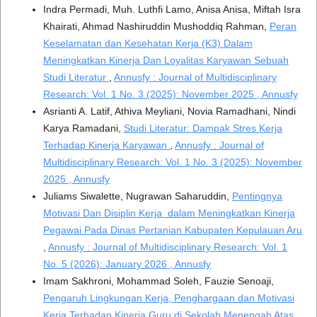
Indra Permadi, Muh. Luthfi Lamo, Anisa Anisa, Miftah Isra
Khairati, Ahmad Nashiruddin Mushoddiq Rahman,
Peran
Keselamatan dan Kesehatan Kerja (K3) Dalam
Meningkatkan Kinerja Dan Loyalitas Karyawan Sebuah
Studi Literatur
,
Annusfy : Journal of Multidisciplinary
Research: Vol. 1 No. 3 (2025): November 2025 , Annusfy
Asrianti A. Latif, Athiva Meyliani, Novia Ramadhani, Nindi
Karya Ramadani,
Studi Literatur: Dampak Stres Kerja
Terhadap Kinerja Karyawan
,
Annusfy : Journal of
Multidisciplinary Research: Vol. 1 No. 3 (2025): November
2025 , Annusfy
Juliams Siwalette, Nugrawan Saharuddin,
Pentingnya
Motivasi Dan Disiplin Kerja dalam Meningkatkan Kinerja
Pegawai Pada Dinas Pertanian Kabupaten Kepulauan Aru
,
Annusfy : Journal of Multidisciplinary Research: Vol. 1
No. 5 (2026): January 2026 , Annusfy
Imam Sakhroni, Mohammad Soleh, Fauzie Senoaji,
Pengaruh Lingkungan Kerja, Penghargaan dan Motivasi
Kerja Terhadap Kinerja Guru di Sekolah Menengah Atas