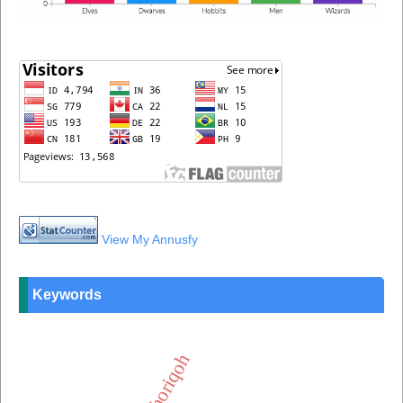
View My Annusfy
Keywords