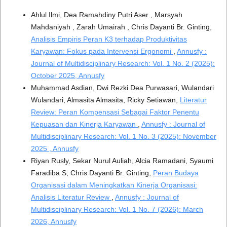
Ahlul Ilmi, Dea Ramahdiny Putri Aser , Marsyah
Mahdaniyah , Zarah Umairah , Chris Dayanti Br. Ginting,
Analisis Empiris Peran K3 terhadap Produktivitas
Karyawan: Fokus pada Intervensi Ergonomi
,
Annusfy :
Journal of Multidisciplinary Research: Vol. 1 No. 2 (2025):
October 2025, Annusfy
Muhammad Asdian, Dwi Rezki Dea Purwasari, Wulandari
Wulandari, Almasita Almasita, Ricky Setiawan,
Literatur
Review: Peran Kompensasi Sebagai Faktor Penentu
Kepuasan dan Kinerja Karyawan
,
Annusfy : Journal of
Multidisciplinary Research: Vol. 1 No. 3 (2025): November
2025 , Annusfy
Riyan Rusly, Sekar Nurul Auliah, Alcia Ramadani, Syaumi
Faradiba S, Chris Dayanti Br. Ginting,
Peran Budaya
Organisasi dalam Meningkatkan Kinerja Organisasi:
Analisis Literatur Review
,
Annusfy : Journal of
Multidisciplinary Research: Vol. 1 No. 7 (2026): March
2026, Annusfy