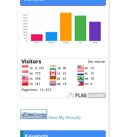
View My Annusfy
Keywords