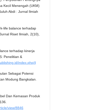
ha Kecil Menengah (UKM)
luh Abdi : Jurnal Ilmiah
k-life balance terhadap
urnal Riset Ilmiah, 2(10),
balance terhadap kinerja
: Penelitian &
publishing.id/index.php/jl
ulan Sebagai Potensi
tan Modung Bangkalan.
Label Dan Kemasan Produk
–136.
rticle/view/8846