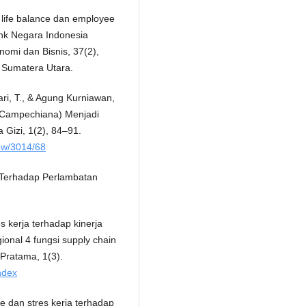
k life balance dan employee
nk Negara Indonesia
omi dan Bisnis, 37(2),
s Sumatera Utara.
ari, T., & Agung Kurniawan,
 Campechiana) Menjadi
Gizi, 1(2), 84–91.
view/3014/68
9 Terhadap Perlambatan
s kerja terhadap kinerja
nal 4 fungsi supply chain
ratama, 1(3).
ndex
ce dan stres kerja terhadap