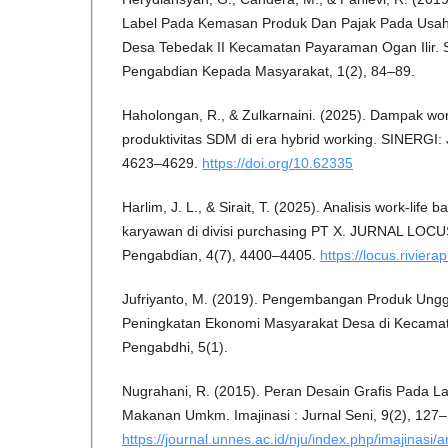
Label Pada Kemasan Produk Dan Pajak Pada Usa
Desa Tebedak II Kecamatan Payaraman Ogan Ilir. Su
Pengabdian Kepada Masyarakat, 1(2), 84–89.
Haholongan, R., & Zulkarnaini. (2025). Dampak wor
produktivitas SDM di era hybrid working. SINERGI: J
4623–4629.
https://doi.org/10.62335
Harlim, J. L., & Sirait, T. (2025). Analisis work-life 
karyawan di divisi purchasing PT X. JURNAL LOCUS
Pengabdian, 4(7), 4400–4405.
https://locus.riviera
Jufriyanto, M. (2019). Pengembangan Produk Ungg
Peningkatan Ekonomi Masyarakat Desa di Kecama
Pengabdhi, 5(1).
Nugrahani, R. (2015). Peran Desain Grafis Pada 
Makanan Umkm. Imajinasi : Jurnal Seni, 9(2), 127
https://journal.unnes.ac.id/nju/index.php/imajinasi/a