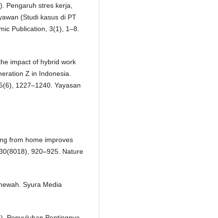
). Pengaruh stres kerja,
ryawan (Studi kasus di PT
c Publication, 3(1), 1–8.
the impact of hybrid work
ration Z in Indonesia.
5(6), 1227–1240. Yayasan
rking from home improves
630(8018), 920–925. Nature
imewah. Syura Media
9). Penyuluhan Pentingnya