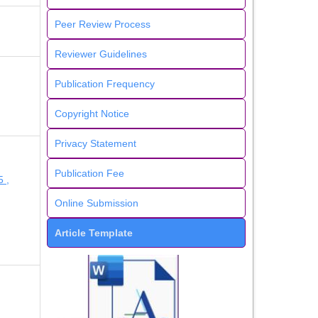
Peer Review Process
Reviewer Guidelines
Publication Frequency
Copyright Notice
Privacy Statement
Publication Fee
 ,
Online Submission
Article Template