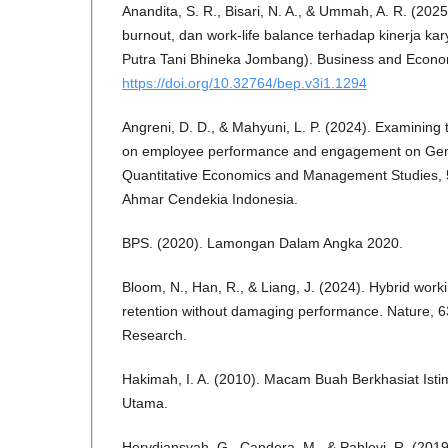
Anandita, S. R., Bisari, N. A., & Ummah, A. R. (2025
burnout, dan work-life balance terhadap kinerja ka
Putra Tani Bhineka Jombang). Business and Economi
https://doi.org/10.32764/bep.v3i1.1294
Angreni, D. D., & Mahyuni, L. P. (2024). Examining 
on employee performance and engagement on Gene
Quantitative Economics and Management Studies, 
Ahmar Cendekia Indonesia.
BPS. (2020). Lamongan Dalam Angka 2020.
Bloom, N., Han, R., & Liang, J. (2024). Hybrid wo
retention without damaging performance. Nature, 
Research.
Hakimah, I. A. (2010). Macam Buah Berkhasiat Ist
Utama.
Herydiansyah, G., Candera, M., & Pahlevi, R. (201