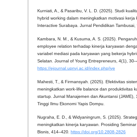
Kurniati, A., & Pasaribu, V. L. D. (2025). Studi kual
hybrid working dalam meningkatkan motivasi kerja
Interactive Surabaya. Jurnal Pendidikan Tambusai,
Kambara, N. M., & Kusuma, A. S. (2025). Pengaruh
employee relation terhadap kinerja karyawan deng
variabel mediasi pada karyawan yang bekerja hybri
Selatan. Journal of Young Entrepreneurs, 4(1), 30–
https://ejournal.upnvj.ac.id/index.php/jye
Mahesti, T., & Firmansyah. (2025). Efektivitas sist
meningkatkan work-life balance dan produktivitas
startup. Jurnal Manajemen dan Akuntansi (JAME), 
Tinggi Ilmu Ekonomi Yapis Dompu.
Nugraha, E. D., & Widyaningrum, S. (2025). Strateg
meningkatkan kinerja karyawan. Prosiding Semina
Bisnis, 414–420.
https://doi.org/10.2808-2826