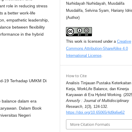
Nurhidayah Nurhidayah, Musdalifa
ant role in reducing stress
Musdalifa, Selvina Syam, Hariany Idri
 a better work-life
(Author)
n, empathetic leadership,
lance between flexibility
rformance in the hybrid
This work is licensed under a
Creative
Commons Attribution-ShareAlike 4.0
International License
.
How to Cite
id-19 Terhadap UMKM Di
Analisis Tinjauan Pustaka Keterkaitan
Kerja, WorkLife Balance, dan Kinerja
Karyawan di Era Hybrid Working. (2025
Annusfy : Journal of Multidisciplinary
ife balance dalam era
Research
,
1
(3), 124-132.
ja karyawan. Dalam Book
https://doi.org/10.65065/4d9q6w62
iversitas Negeri
More Citation Formats