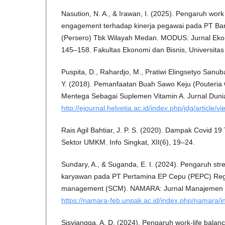
Nasution, N. A., & Irawan, I. (2025). Pengaruh wor
engagement terhadap kinerja pegawai pada PT Ba
(Persero) Tbk Wilayah Medan. MODUS: Jurnal Ekon
145–158. Fakultas Ekonomi dan Bisnis, Universita
Puspita, D., Rahardjo, M., Pratiwi Elingsetyo Sanub
Y. (2018). Pemanfaatan Buah Sawo Keju (Pouteria
Mentega Sebagai Suplemen Vitamin A. Jurnal Dunia 
http://ejournal.helvetia.ac.id/index.php/jdg/article/
Rais Agil Bahtiar, J. P. S. (2020). Dampak Covid 1
Sektor UMKM. Info Singkat, XII(6), 19–24.
Sundary, A., & Suganda, E. I. (2024). Pengaruh stre
karyawan pada PT Pertamina EP Cepu (PEPC) Regio
management (SCM). NAMARA: Jurnal Manajemen P
https://namara-feb.unpak.ac.id/index.php/namara/i
Sisviangga, A. D. (2024). Pengaruh work-life balan